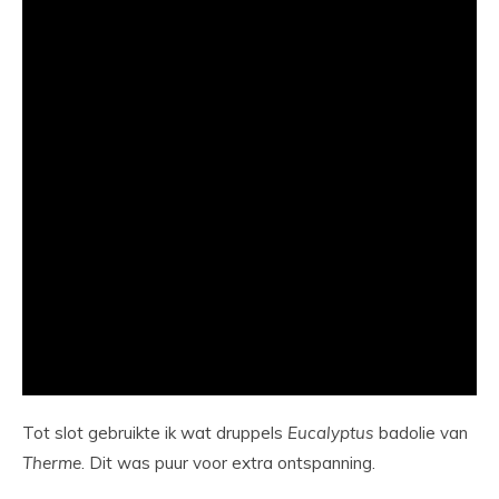
Tot slot gebruikte ik wat druppels
Eucalyptus
badolie van
Therme
. Dit was puur voor extra ontspanning.