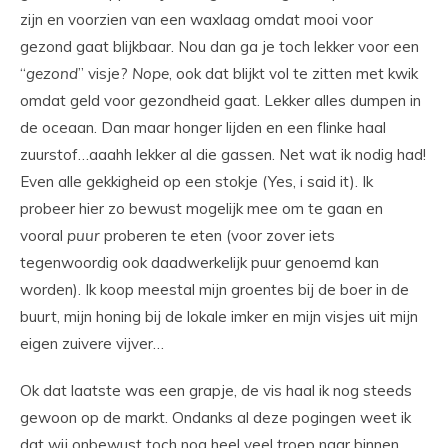
zijn en voorzien van een waxlaag omdat mooi voor
gezond gaat blijkbaar. Nou dan ga je toch lekker voor een
“
gezond
” visje?
Nope
, ook dat blijkt vol te zitten met kwik
omdat geld voor gezondheid gaat. Lekker alles dumpen in
de oceaan. Dan maar honger lijden en een flinke haal
zuurstof…aaahh lekker al die gassen. Net wat ik nodig had!
Even alle gekkigheid op een stokje (Yes, i said it). Ik
probeer hier zo bewust mogelijk mee om te gaan en
vooral
puur
proberen te eten (voor zover iets
tegenwoordig ook daadwerkelijk puur genoemd kan
worden). Ik koop meestal mijn groentes bij de boer in de
buurt, mijn honing bij de lokale imker en mijn visjes uit mijn
eigen zuivere vijver…
Ok dat laatste was een grapje, de vis haal ik nog steeds
gewoon op de markt. Ondanks al deze pogingen weet ik
dat wij onbewust toch nog heel veel troep naar binnen