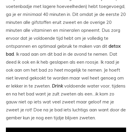
voetenbadje met lagere hoeveelheden) hebt toegevoegd,
ga je er
minimaal
40 minuten in. Dit omdat je de eerste 20
minuten alle
gifstoffen
eruit zweet en de overige 20
minuten alle
vitaminen
en
mineralen
opneemt. Dus zorg
ervoor dat je voldoende tijd hebt om je volledig te
ontspannen
en optimaal gebruik te maken van dit
detox
bad
. Ik raad aan om dit bad in de avond te nemen. Dat
deed ik ook en ik heb geslapen als een roosje. Ik raad je
ook aan om het bad zo
heet
mogelijk te nemen. Je hoeft
niet levend gekookt te worden maar wel heet genoeg om
er lekker in te zweten.
Drink
voldoende water voor, tijdens
en na het bad want je zult zweten als een…ik kom zo
gauw niet op iets wat veel zweet maar geloof me je
zweet je rot! Doe na je bad iets luchtigs aan want door de
gember kun je nog een tijdje blijven zweten.