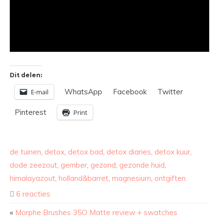
Dit delen:
WhatsApp
Facebook
Twitter
E-mail
Pinterest
Print
de tuinen
,
detox
,
detox bad
,
detox diaries
,
detox kuur
,
dode zeezout
,
gember
,
gezond
,
gezonde huid
,
himalayazout
,
holland&barret
,
magnesium
,
ontgiften
6 reacties
«
Morphe Brushes 35O Matte review + swatches