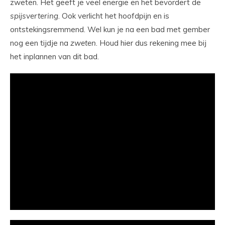
zweten. Het geeft je veel energie en het bevordert de
spijsvertering
. Ook verlicht het hoofdpijn en is
ontstekingsremmend. Wel kun je na een bad met gember
nog een tijdje na
zweten
. Houd hier dus rekening mee bij
het inplannen van dit bad.