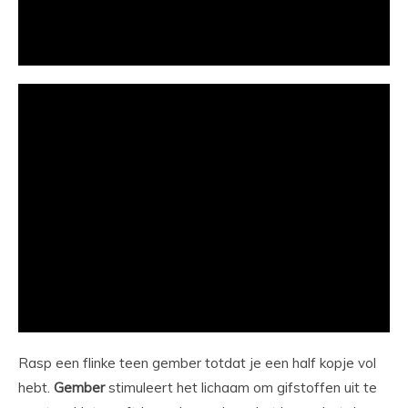
Rasp een flinke teen gember totdat je een half kopje vol
hebt.
Gember
stimuleert het lichaam om gifstoffen uit te