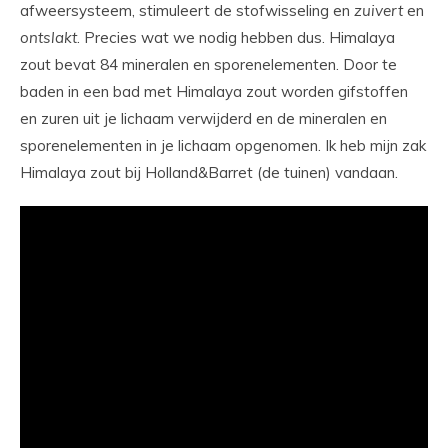
afweersysteem, stimuleert de stofwisseling en
zuivert
en
ontslakt
. Precies wat we nodig hebben dus. Himalaya
zout bevat 84 mineralen en sporenelementen. Door te
baden in een bad met Himalaya zout worden gifstoffen
en zuren uit je lichaam verwijderd en de mineralen en
sporenelementen in je lichaam opgenomen. Ik heb mijn zak
Himalaya zout bij Holland&Barret (de tuinen) vandaan.