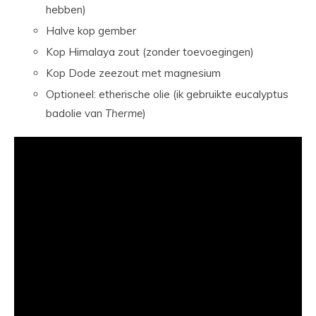
hebben)
Halve kop gember
Kop Himalaya zout (zonder toevoegingen)
Kop Dode zeezout met magnesium
Optioneel: etherische olie (ik gebruikte eucalyptus
badolie van
Therme
)