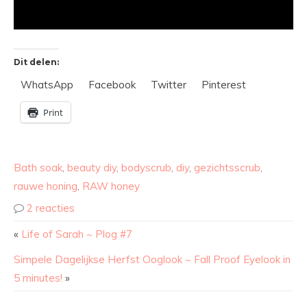
Dit delen:
WhatsApp
Facebook
Twitter
Pinterest
Print
Bath soak
,
beauty diy
,
bodyscrub
,
diy
,
gezichtsscrub
,
rauwe honing
,
RAW honey
2 reacties
«
Life of Sarah ~ Plog #7
Simpele Dagelijkse Herfst Ooglook ~ Fall Proof Eyelook in
5 minutes!
»