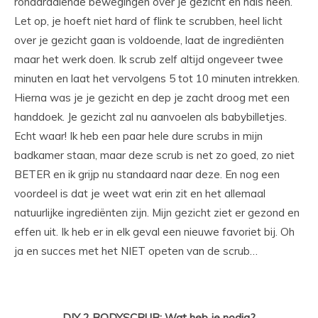
ronddraaiende bewegingen over je gezicht en hals heen.
Let op, je hoeft niet hard of flink te scrubben, heel licht
over je gezicht gaan is voldoende, laat de ingrediënten
maar het werk doen. Ik scrub zelf altijd ongeveer twee
minuten en laat het vervolgens 5 tot 10 minuten intrekken.
Hierna was je je gezicht en dep je zacht droog met een
handdoek. Je gezicht zal nu aanvoelen als babybilletjes.
Echt waar! Ik heb een paar hele dure scrubs in mijn
badkamer staan, maar deze scrub is net zo goed, zo niet
BETER en ik grijp nu standaard naar deze. En nog een
voordeel is dat je weet wat erin zit en het allemaal
natuurlijke ingrediënten zijn. Mijn gezicht ziet er gezond en
effen uit. Ik heb er in elk geval een nieuwe favoriet bij. Oh
ja en succes met het NIET opeten van de scrub…
DIY 2
BODYSCRUB
: Wat heb je nodig?