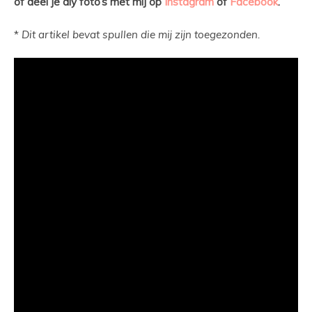
of deel je diy foto’s met mij op
Instagram
of
Facebook
.
*
Dit artikel bevat spullen die mij zijn toegezonden.