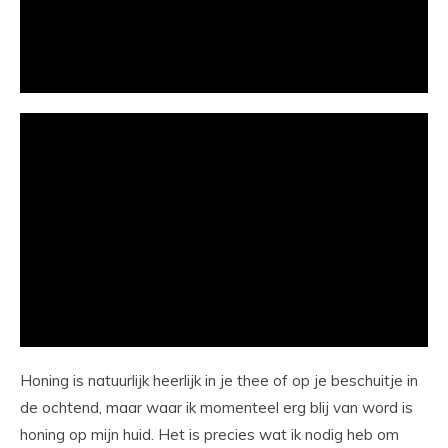
Honing is natuurlijk heerlijk in je thee of op je beschuitje in
de ochtend, maar waar ik momenteel erg blij van word is
honing op mijn huid. Het is precies wat ik nodig heb om