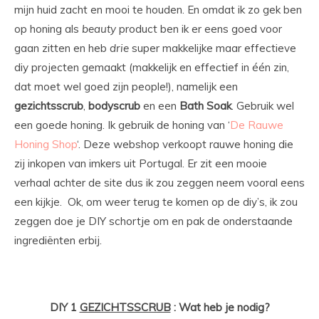
mijn huid zacht en mooi te houden. En omdat ik zo gek ben
op honing als
beauty
product ben ik er eens goed voor
gaan zitten en heb
drie
super makkelijke maar effectieve
diy projecten gemaakt (makkelijk en effectief in één zin,
dat moet wel goed zijn people!), namelijk een
gezichtsscrub
,
bodyscrub
en een
Bath
Soak
. Gebruik wel
een goede honing. Ik gebruik de honing van ‘
De Rauwe
Honing Shop
‘. Deze webshop verkoopt rauwe honing die
zij inkopen van imkers uit Portugal. Er zit een mooie
verhaal achter de site dus ik zou zeggen neem vooral eens
een kijkje. Ok, om weer terug te komen op de diy’s, ik zou
zeggen doe je DIY schortje om en pak de onderstaande
ingrediënten erbij.
DIY 1
GEZICHTSSCRUB
: Wat heb je nodig?